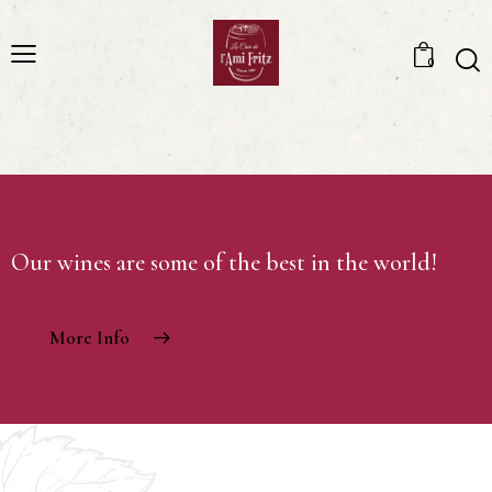
0
Our wines are some of the best in the world!
More Info