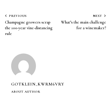
PREVIOUS
NEXT
Champagne growers scrap
What’s the main challenge
the 100-year vine-distancing
for a winemaker?
rule
GOTKLEIN_KWRM6VRY
ABOUT AUTHOR