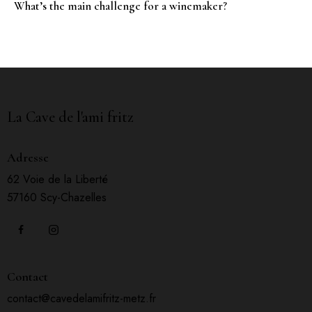
What’s the main challenge for a winemaker?
La Cave de l'ami fritz
Adresse
62 Voie de la Liberté
57160 Scy-Chazelles
Contact
contact@cavedelamifritz-metz.fr