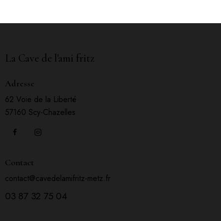
La Cave de l'ami fritz
Adresse
62 Voie de la Liberté
57160 Scy-Chazelles
Contact
contact@cavedelamifritz-metz.fr
03 87 32 75 04