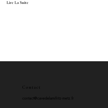
Lire La Suite
Contact
contact@cavedelamifritz-metz.fr