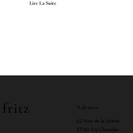
Lire La Suite
 fritz
Adresse
62 Voie de la Liberté
57160 Scy-Chazelles