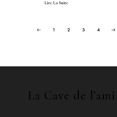
Lire La Suite
←
1
2
3
→
4
La Cave de l'ami