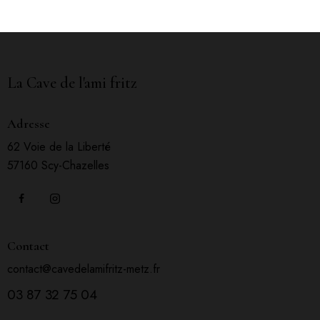
La Cave de l'ami fritz
Adresse
62 Voie de la Liberté
57160 Scy-Chazelles
Contact
contact@cavedelamifritz-metz.fr
03 87 32 75 04