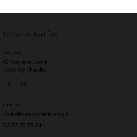
La Cave de l'ami fritz
Adresse
62 Voie de la Liberté
57160 Scy-Chazelles
Contact
contact@cavedelamifritz-metz.fr
03 87 32 75 04