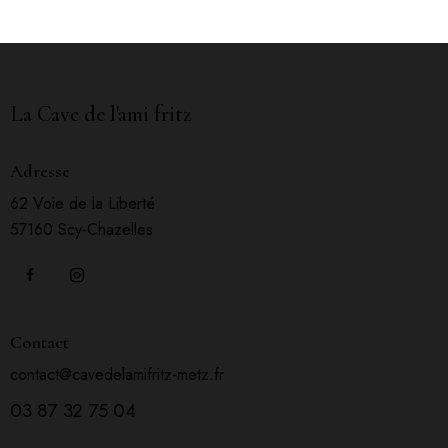
La Cave de l'ami fritz
Adresse
62 Voie de la Liberté
57160 Scy-Chazelles
Contact
contact@cavedelamifritz-metz.fr
03 87 32 75 04