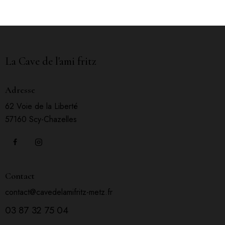
La Cave de l'ami fritz
Adresse
62 Voie de la Liberté
57160 Scy-Chazelles
Contact
contact@cavedelamifritz-metz.fr
03 87 32 75 04