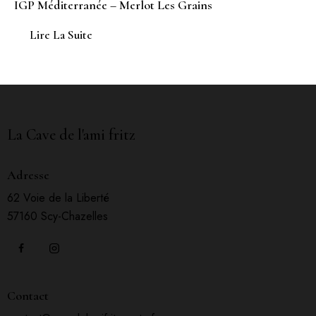
IGP Méditerranée – Merlot Les Grains
Lire La Suite
La Cave de l'ami fritz
Adresse
62 Voie de la Liberté
57160 Scy-Chazelles
Contact