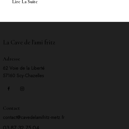
Lire La Suite
La Cave de l'ami fritz
Adresse
62 Voie de la Liberté
57160 Scy-Chazelles
Contact
contact@cavedelamifritz-metz.fr
03 87 32 75 04