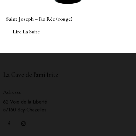
Saint Joseph – Ro Rée (rouge)
Lire La Suite
La Cave de l'ami fritz
Adresse
62 Voie de la Liberté
57160 Scy-Chazelles