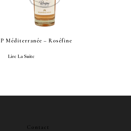
P Méditerranée – Roséfine
Lire La Suite
Contact