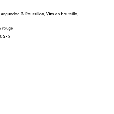
Languedoc & Roussillon
Vins en bouteille
,
,
n rouge
20575