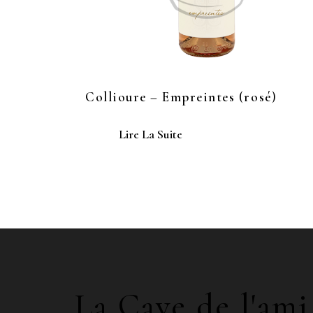
Collioure – Empreintes (rosé)
Lire La Suite
La Cave de l'ami