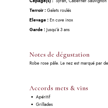
Cépage(s) :
Syrah, Cabernet Sauvignon 
Terroir :
Galets roulés
Elevage :
En cuve inox
Garde :
Jusqu’à 3 ans
Notes de dégustation
Robe rose pâle. Le nez est marqué par des
Accords mets & vins
Apéritif
Grillades