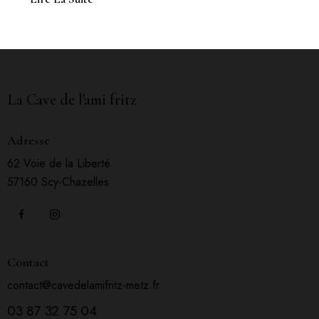
La Cave de l'ami fritz
Adresse
62 Voie de la Liberté
57160 Scy-Chazelles
Contact
contact@cavedelamifritz-metz.fr
03 87 32 75 04