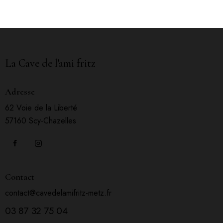
La Cave de l'ami fritz
Adresse
62 Voie de la Liberté
57160 Scy-Chazelles
Contact
contact@cavedelamifritz-metz.fr
03 87 32 75 04