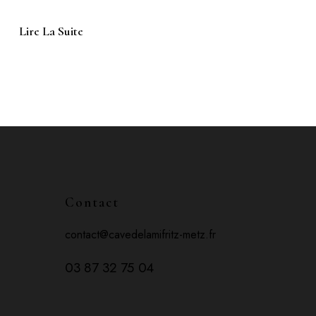
Lire La Suite
Contact
contact@cavedelamifritz-metz.fr
03 87 32 75 04