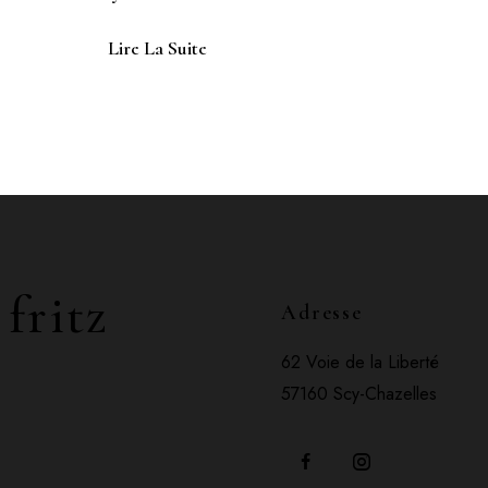
Lire La Suite
 fritz
Adresse
62 Voie de la Liberté
57160 Scy-Chazelles