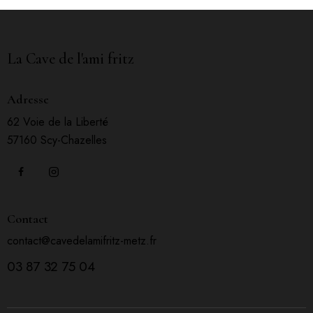
La Cave de l'ami fritz
Adresse
62 Voie de la Liberté
57160 Scy-Chazelles
Contact
contact@cavedelamifritz-metz.fr
03 87 32 75 04