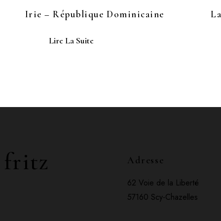
Irie – République Dominicaine
La
Lire La Suite
 fritz
Adresse
62 Voie de la Liberté
57160 Scy-Chazelles