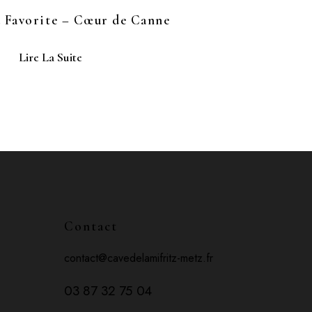
 Favorite – Cœur de Canne
Lire La Suite
Contact
contact@cavedelamifritz-metz.fr
03 87 32 75 04