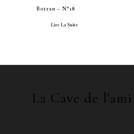
Botran – N°18
Lire La Suite
La Cave de l'ami