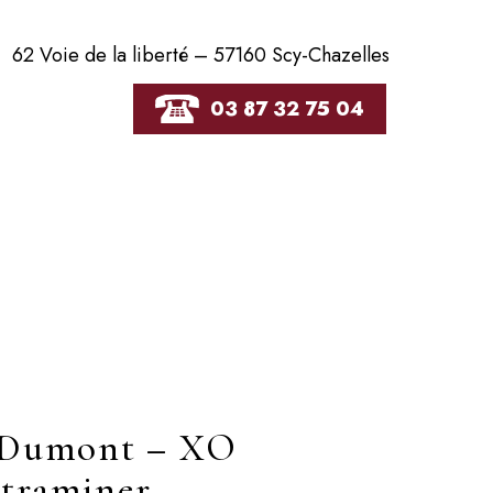
62 Voie de la liberté – 57160 Scy-Chazelles
03 87 32 75 04
 Dumont – XO
traminer