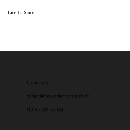
Lire La Suite
Contact
contact@cavedelamifritz-metz.fr
03 87 32 75 04