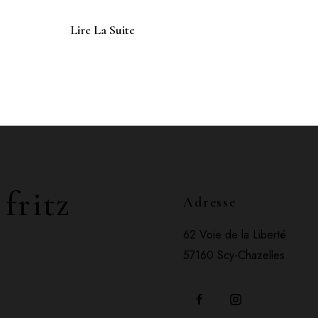
Lire La Suite
 fritz
Adresse
62 Voie de la Liberté
57160 Scy-Chazelles