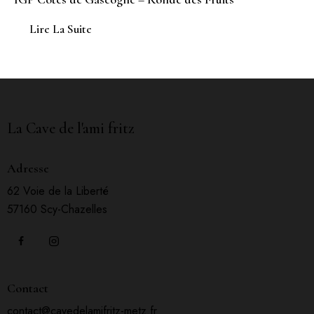
Lire La Suite
La Cave de l'ami fritz
Adresse
62 Voie de la Liberté
57160 Scy-Chazelles
Contact
contact@cavedelamifritz-metz.fr