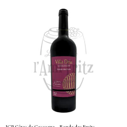
IGP Côtes de Gascogne – Ronde des Fruits