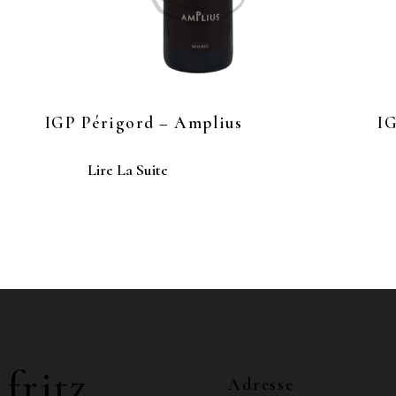
IGP Périgord – Amplius
I
Lire La Suite
 fritz
Adresse