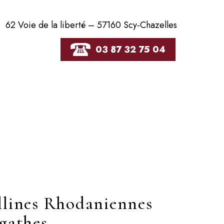
62 Voie de la liberté – 57160 Scy-Chazelles
03 87 32 75 04
llines Rhodaniennes
gathes