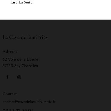
Lire La Suite
La Cave de l'ami fritz
Adresse
62 Voie de la Liberté
57160 Scy-Chazelles
Contact
contact@cavedelamifritz-metz.fr
03 87 32 75 04