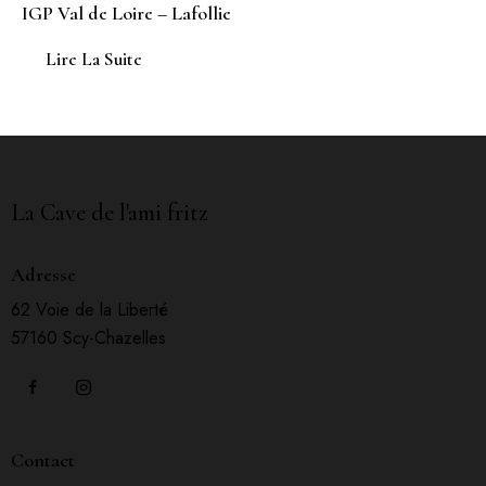
IGP Val de Loire – Lafollie
Lire La Suite
La Cave de l'ami fritz
Adresse
62 Voie de la Liberté
57160 Scy-Chazelles
Contact