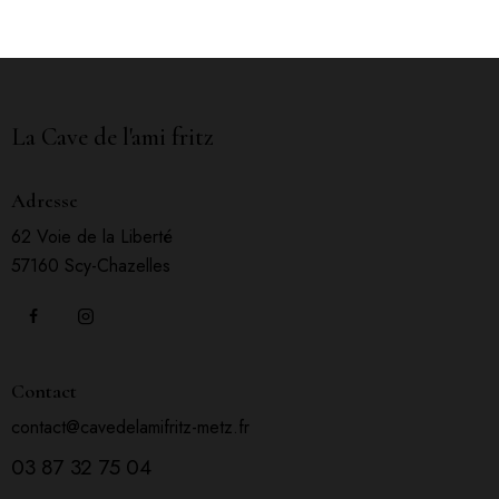
La Cave de l'ami fritz
Adresse
62 Voie de la Liberté
57160 Scy-Chazelles
Contact
contact@cavedelamifritz-metz.fr
03 87 32 75 04