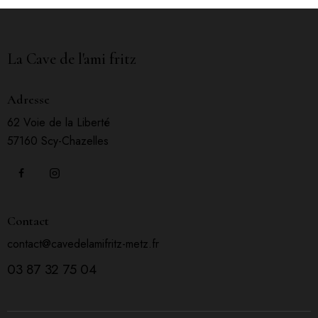
La Cave de l'ami fritz
Adresse
62 Voie de la Liberté
57160 Scy-Chazelles
Contact
contact@cavedelamifritz-metz.fr
03 87 32 75 04